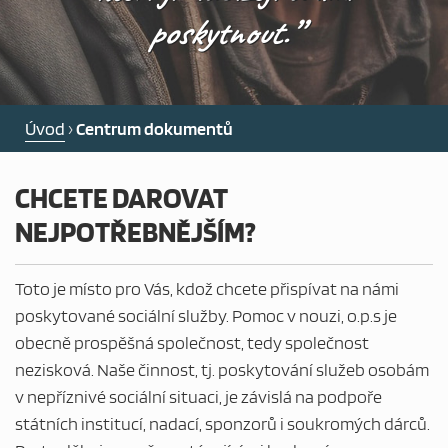
PEČOVATELSKÁ SLUŽBA
poskytnout.”
NOCLEHÁRNA
PRO OSOBY BEZ PŘÍSTŘEŠÍ
Úvod
›
Centrum dokumentů
DLUHOVÁ PORADNA
CHCETE DAROVAT
NEJPOTŘEBNĚJŠÍM?
POMOC NOUZI
Toto je místo pro Vás, kdož chcete přispívat na námi
AKTUALITY
poskytované sociální služby. Pomoc v nouzi, o.p.s je
obecně prospěšná společnost, tedy společnost
nezisková. Naše činnost, tj. poskytování služeb osobám
NABÍDKA ZAMĚSTNÁNÍ
v nepříznivé sociální situaci, je závislá na podpoře
státních institucí, nadací, sponzorů i soukromých dárců.
CHCI DAROVAT