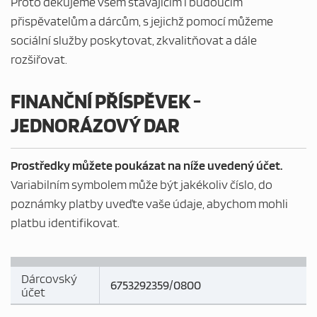
Proto děkujeme všem stávajícím i budoucím
přispěvatelům a dárcům, s jejichž pomocí můžeme
sociální služby poskytovat, zkvalitňovat a dále
rozšiřovat.
FINANČNÍ PŘÍSPĚVEK -
JEDNORÁZOVÝ DAR
MAPA WEBU
Prostředky můžete poukázat na níže uvedený účet.
Variabilním symbolem může být jakékoliv číslo, do
poznámky platby uveďte vaše údaje, abychom mohli
platbu identifikovat.
Dárcovský
6753292359/0800
účet