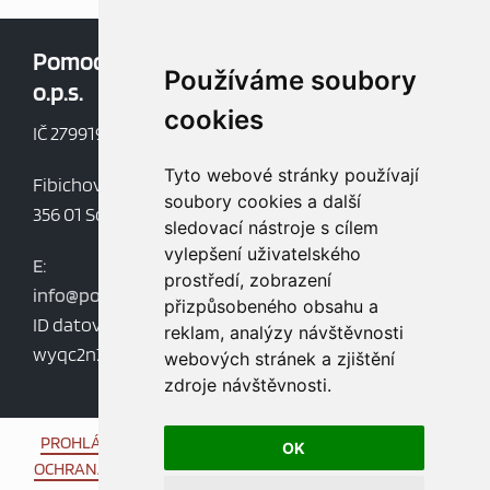
Pomoc v nouzi,
Oblíbené:
Používáme soubory
o.p.s.
Aktuality
cookies
Dokumenty
IČ 27991997
Mapa webu
Tyto webové stránky používají
Fibichova 852
soubory cookies a další
356 01 Sokolov
sledovací nástroje s cílem
vylepšení uživatelského
E:
prostředí, zobrazení
info@pomocvnouziops.cz
přizpůsobeného obsahu a
ID datové schránky:
reklam, analýzy návštěvnosti
wyqc2n7
webových stránek a zjištění
zdroje návštěvnosti.
PROHLÁŠENÍ O PŘÍSTUPNOSTI
/
INFORMACE O COOKIES
/
OK
OCHRANA OSOBNÍCH ÚDAJŮ
/
OCHRANA OZNAMOVATELŮ