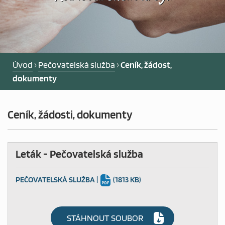
PEČOVATELSKÁ SLUŽBA
NOCLEHÁRNA
PRO OSOBY BEZ PŘÍSTŘEŠÍ
Úvod
›
Pečovatelská služba
›
Ceník, žádost,
dokumenty
DLUHOVÁ PORADNA
Ceník, žádosti, dokumenty
POMOC NOUZI
Leták - Pečovatelská služba
AKTUALITY
PEČOVATELSKÁ SLUŽBA
|
(1813 KB)
NABÍDKA ZAMĚSTNÁNÍ
STÁHNOUT SOUBOR
CHCI DAROVAT