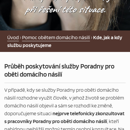
PEČOVATELSKÁ SLUŽBA
při řešení této situace.
NOCLEHÁRNA
PRO OSOBY BEZ PŘÍSTŘEŠÍ
Úvod
›
Pomoc obětem domácího násilí
›
Kde, jak a kdy
službu poskytujeme
DLUHOVÁ PORADNA
Průběh poskytování služby Poradny pro
POMOC NOUZI
oběti domácího násilí
AKTUALITY
V případě, kdy se služby Poradny pro oběti domácího
násilí rozhodne využít člověk, v jehož životě se problém
domácího násilí objevil a sám se rozhodl ke změně,
NABÍDKA ZAMĚSTNÁNÍ
doporučujeme situaci
nejprve telefonicky zkonzultovat
s pracovníky Poradny pro oběti domácího násilí
, kteří
nabídnou nejbližší možný termín osobní konzultace. Na
CHCI DAROVAT