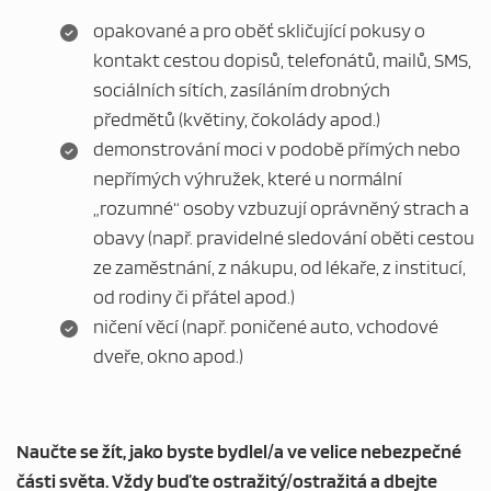
opakované a pro oběť skličující pokusy o
kontakt cestou dopisů, telefonátů, mailů, SMS,
sociálních sítích, zasíláním drobných
předmětů (květiny, čokolády apod.)
demonstrování moci v podobě přímých nebo
nepřímých výhružek, které u normální
„rozumné“ osoby vzbuzují oprávněný strach a
obavy (např. pravidelné sledování oběti cestou
ze zaměstnání, z nákupu, od lékaře, z institucí,
od rodiny či přátel apod.)
ničení věcí (např. poničené auto, vchodové
dveře, okno apod.)
Naučte se žít, jako byste bydlel/a ve velice nebezpečné
části světa. Vždy buďte ostražitý/ostražitá a dbejte