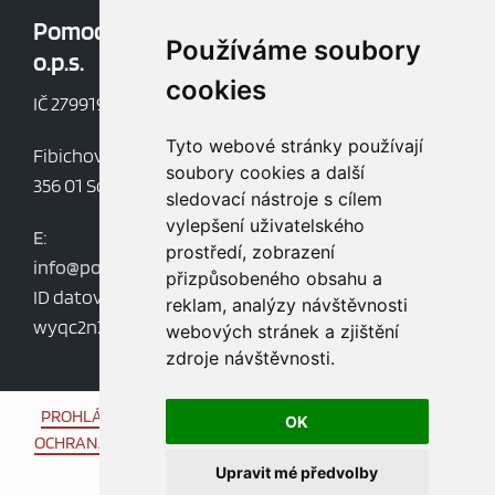
Pomoc v nouzi,
Oblíbené:
Používáme soubory
o.p.s.
Aktuality
cookies
Dokumenty
IČ 27991997
Mapa webu
Tyto webové stránky používají
Fibichova 852
soubory cookies a další
356 01 Sokolov
sledovací nástroje s cílem
vylepšení uživatelského
E:
prostředí, zobrazení
info@pomocvnouziops.cz
přizpůsobeného obsahu a
ID datové schránky:
reklam, analýzy návštěvnosti
wyqc2n7
webových stránek a zjištění
zdroje návštěvnosti.
PROHLÁŠENÍ O PŘÍSTUPNOSTI
/
INFORMACE O COOKIES
/
OK
OCHRANA OSOBNÍCH ÚDAJŮ
/
OCHRANA OZNAMOVATELŮ
Upravit mé předvolby