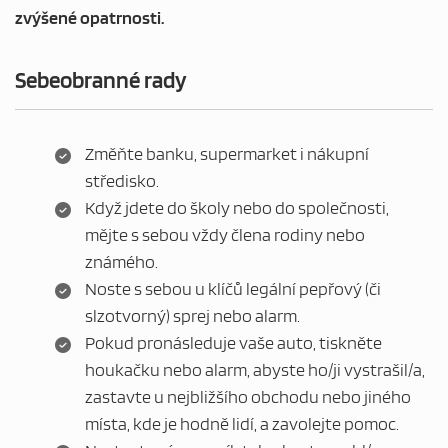
zvýšené opatrnosti.
Sebeobranné rady
Změňte banku, supermarket i nákupní
středisko.
Když jdete do školy nebo do společnosti,
mějte s sebou vždy člena rodiny nebo
známého.
Noste s sebou u klíčů legální pepřový (či
slzotvorný) sprej nebo alarm.
Pokud pronásleduje vaše auto, tiskněte
houkačku nebo alarm, abyste ho/ji vystrašil/a,
zastavte u nejbližšího obchodu nebo jiného
místa, kde je hodně lidí, a zavolejte pomoc.