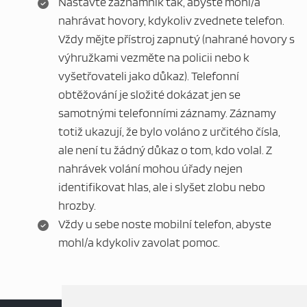
Nastavte záznamník tak, abyste mohl/a
nahrávat hovory, kdykoliv zvednete telefon.
Vždy mějte přístroj zapnutý (nahrané hovory s
výhružkami vezměte na policii nebo k
vyšetřovateli jako důkaz). Telefonní
obtěžování je složité dokázat jen se
samotnými telefonními záznamy. Záznamy
totiž ukazují, že bylo voláno z určitého čísla,
ale není tu žádný důkaz o tom, kdo volal. Z
nahrávek volání mohou úřady nejen
identifikovat hlas, ale i slyšet zlobu nebo
hrozby.
Vždy u sebe noste mobilní telefon, abyste
mohl/a kdykoliv zavolat pomoc.