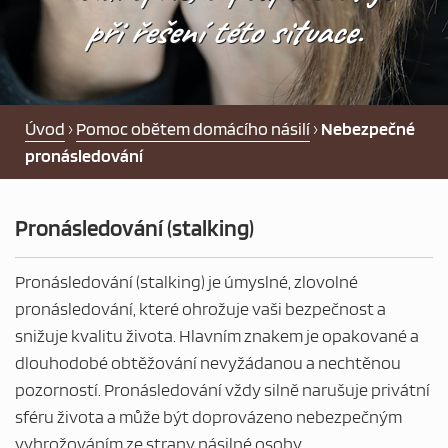
PEČOVATELSKÁ SLUŽBA
při řešení této situace.
NOCLEHÁRNA
PRO OSOBY BEZ PŘÍSTŘEŠÍ
Úvod
›
Pomoc obětem domácího násilí
›
Nebezpečné
pronásledování
DLUHOVÁ PORADNA
Pronásledování (stalking)
POMOC NOUZI
Pronásledování (stalking) je úmyslné, zlovolné
AKTUALITY
pronásledování, které ohrožuje vaši bezpečnost a
snižuje kvalitu života. Hlavním znakem je opakované a
dlouhodobé obtěžování nevyžádanou a nechtěnou
NABÍDKA ZAMĚSTNÁNÍ
pozorností. Pronásledování vždy silně narušuje privátní
sféru života a může být doprovázeno nebezpečným
vyhrožováním ze strany násilné osoby.
CHCI DAROVAT