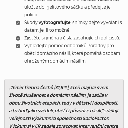
uložte do igelitového sáčku a předejte je
policii.
Škody
vyfotografujte
, snímky dejte vyvolat i s
datem, je-li to možné.
Zjistěte si jména a čísla zasahujících policistů.
Vyhledejte pomoc odborníků Poradny pro
oběti domácího násilí, která pomáhá osobám
ohroženým domácím násilím.
„Téměř třetina Čechů (31,8 %), kteří mají ve svém
životě zkušenost s domácím násilím, je zažila v
obou životních etapách, tedy v dětství i dospělosti,
a to buď jako svědek, oběť či původce násilí,“ sdělují
veřejnosti výzkumníci společnosti SocioFactor.
Výzkum si v ČR zadala zpracovat intervenční centra