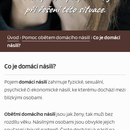
PEČOVATELSKÁ SLUŽBA
při řešení této situace.
NOCLEHÁRNA
PRO OSOBY BEZ PŘÍSTŘEŠÍ
Úvod
›
Pomoc obětem domácího násilí
›
Co je domácí
násilí?
DLUHOVÁ PORADNA
Co je domácí násilí?
POMOC NOUZI
Pojem
domácí násilí
zahrnuje fyzické, sexuální,
AKTUALITY
psychické či ekonomické násilí, ke kterému dochází mezi
blízkými osobami.
NABÍDKA ZAMĚSTNÁNÍ
Oběťmi domácího násilí
jsou jak ženy, tak muži bez
rozdílu věku. Násilnými osobami jsou obvykle jejich
CHCI DAROVAT
současní i bývalí partneři. Často dochází i k násilí na