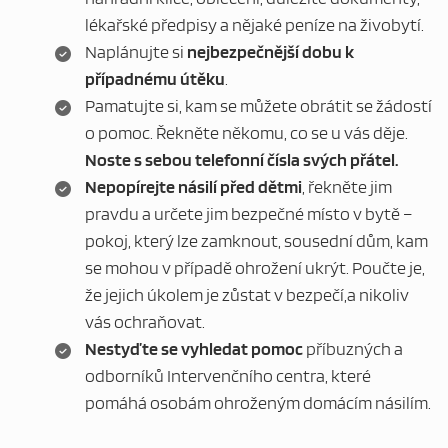
lékařské předpisy a nějaké peníze na živobytí.
Naplánujte si
nejbezpečnější dobu k
případnému útěku
.
Pamatujte si, kam se můžete obrátit se žádostí
o pomoc. Řekněte někomu, co se u vás děje.
Noste s sebou telefonní čísla svých přátel.
Nepopírejte násilí před dětmi
, řekněte jim
pravdu a určete jim bezpečné místo v bytě –
pokoj, který lze zamknout, sousední dům, kam
se mohou v případě ohrožení ukrýt. Poučte je,
že jejich úkolem je zůstat v bezpečí,a nikoliv
vás ochraňovat.
Nestyďte se vyhledat pomoc
příbuzných a
odborníků Intervenčního centra, které
pomáhá osobám ohroženým domácím násilím.