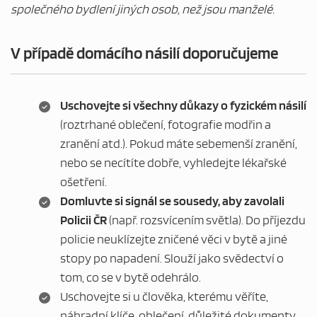
společného bydlení jiných osob, než jsou manželé.
V případě domácího násilí doporučujeme
Uschovejte si všechny důkazy o fyzickém násilí
(roztrhané oblečení, fotografie modřin a
zranění atd.). Pokud máte sebemenší zranění,
nebo se necítíte dobře, vyhledejte lékařské
ošetření.
Domluvte si signál se sousedy, aby zavolali
Policii ČR
(např. rozsvícením světla). Do příjezdu
policie neuklízejte zničené věci v bytě a jiné
stopy po napadení. Slouží jako svědectví o
tom, co se v bytě odehrálo.
Uschovejte si u člověka, kterému věříte,
náhradní klíče, oblečení, důležité dokumenty,