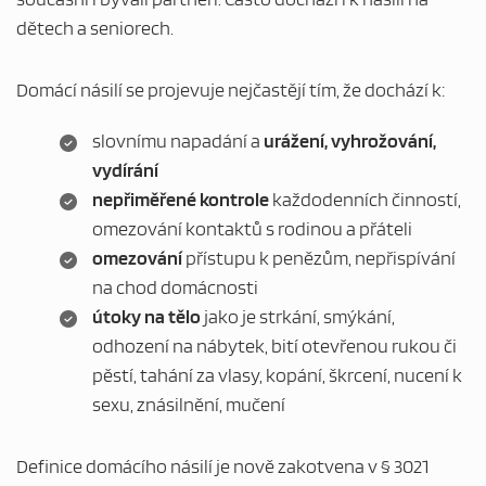
dětech a seniorech.
Domácí násilí se projevuje nejčastějí tím, že dochází k:
slovnímu napadání a
urážení, vyhrožování,
vydírání
nepřiměřené kontrole
každodenních činností,
MAPA WEBU
omezování kontaktů s rodinou a přáteli
omezování
přístupu k penězům, nepřispívání
na chod domácnosti
útoky na tělo
jako je strkání, smýkání,
odhození na nábytek, bití otevřenou rukou či
pěstí, tahání za vlasy, kopání, škrcení, nucení k
sexu, znásilnění, mučení
Definice domácího násilí je nově zakotvena v § 3021