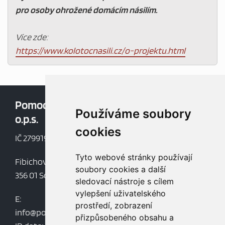
pro osoby ohrožené domácím násilím.
Více zde:
https://www.kolotocnasili.cz/o-projektu.html
Pomoc v nouzi,
Oblíbené:
Používáme soubory
o.p.s.
Aktuality
cookies
Dokumenty
IČ 27991997
Mapa webu
Tyto webové stránky používají
Fibichova 852
soubory cookies a další
356 01 Sokolov
sledovací nástroje s cílem
vylepšení uživatelského
E:
prostředí, zobrazení
info@pomocvnouziops.cz
přizpůsobeného obsahu a