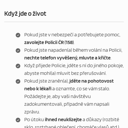
Když jde o život
Pokud jste v nebezpečí a potřebujete pomoc,
zavolejte Policii ČR (158)
.
Pokud jste napaden(a) během volání na Policii,
nechte telefon vyvěšený, mluvte a křičte
.
Když přijede Policie, jděte s ní do jiného pokoje,
abyste mohl(a) mluvit bez přerušování.
Pokud jste zraněn(a),
jděte na pohotovost
nebo k lékaři
a oznamte, co se vám stalo.
Požádejte je, aby vaši návštěvu
zadokumentovali, případně vám napsali
zprávu.
Po útoku
ihned neuklízejte
a důkazy (rozbité
sklo, roztrhané oblečení, chomáče vlasů atd.)