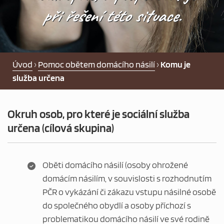
PEČOVATELSKÁ SLUŽBA
při řešení této situace.
NOCLEHÁRNA
PRO OSOBY BEZ PŘÍSTŘEŠÍ
Úvod
›
Pomoc obětem domácího násilí
›
Komu je
služba určena
DLUHOVÁ PORADNA
Okruh osob, pro které je sociální služba
POMOC NOUZI
určena (cílová skupina)
AKTUALITY
Oběti domácího násilí (osoby ohrožené
domácím násilím, v souvislosti s rozhodnutím
NABÍDKA ZAMĚSTNÁNÍ
PČR o vykázání či zákazu vstupu násilné osobě
do společného obydlí a osoby příchozí s
problematikou domácího násilí ve své rodině
CHCI DAROVAT