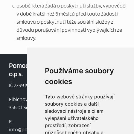
osobě, která žádá o poskytnutí služby, vypověděl
v době kratší než 6 měsíců před touto žádostí
smlouvu o poskytnutí téže sociální služby z
důvodu porušování povinností vyplývajících ze
smlouvy.
Pomoc v nouzi,
Oblíbené:
Používáme soubory
o.p.s.
Aktuality
cookies
Dokumenty
IČ 27991997
Mapa webu
Tyto webové stránky používají
Fibichova 852
soubory cookies a další
356 01 Sokolov
sledovací nástroje s cílem
vylepšení uživatelského
E:
prostředí, zobrazení
info@pomocvnouziops.cz
přizpůsobeného obsahu a