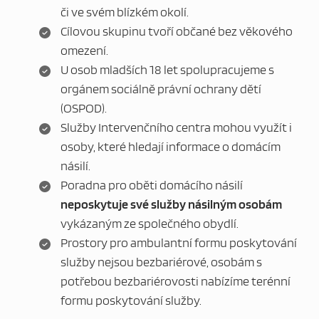
či ve svém blízkém okolí.
Cílovou skupinu tvoří občané bez věkového
omezení.
U osob mladších 18 let spolupracujeme s
orgánem sociálně právní ochrany dětí
(OSPOD).
Služby Intervenčního centra mohou využít i
MAPA WEBU
osoby, které hledají informace o domácím
násilí.
Poradna pro oběti domácího násilí
neposkytuje své služby násilným osobám
vykázaným ze společného obydlí.
Prostory pro ambulantní formu poskytování
služby nejsou bezbariérové, osobám s
potřebou bezbariérovosti nabízíme terénní
formu poskytování služby.