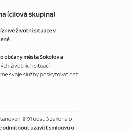
na (cílová skupina)
íznivé životní situace v
žené.
ro občany města Sokolov a
ých životních situací
eme svoje služby poskytovat bez
anovení § 91 odst. 3 zákona o
e odmítnout uzavřít smlouvu o