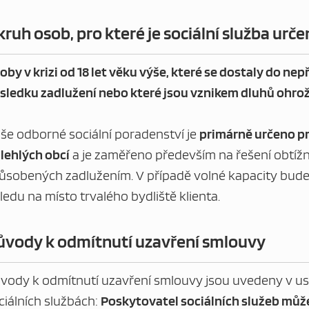
ruh osob, pro které je sociální služba urče
oby v krizi od 18 let věku výše, které se dostaly do nepř
sledku zadlužení nebo které jsou vznikem dluhů ohro
še odborné sociální poradenství je
primárně určeno p
ilehlých obcí
a je zaměřeno především na řešení obtížn
ůsobených zadlužením. V případě volné kapacity bud
ledu na místo trvalého bydliště klienta.
ůvody k odmítnutí uzavření smlouvy
vody k odmítnutí uzavření smlouvy jsou uvedeny v ust
ciálních službách:
Poskytovatel sociálních služeb můž