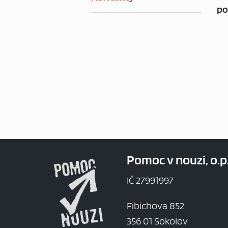
po
Pomoc v nouzi, o.p.
IČ 27991997
Fibichova 852
356 01 Sokolov