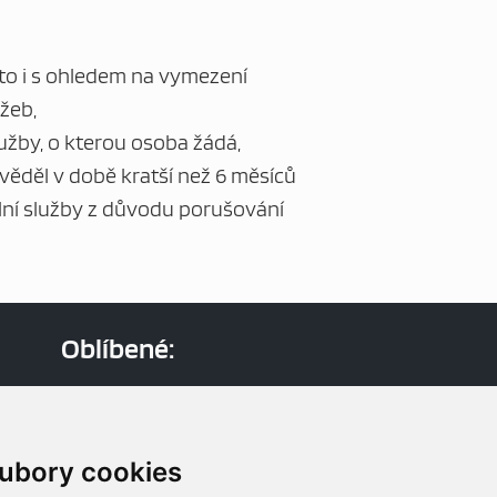
 to i s ohledem na vymezení
žeb,
užby, o kterou osoba žádá,
ověděl v době kratší než 6 měsíců
lní služby z důvodu porušování
Oblíbené:
Aktuality
Dokumenty
Mapa webu
ubory cookies