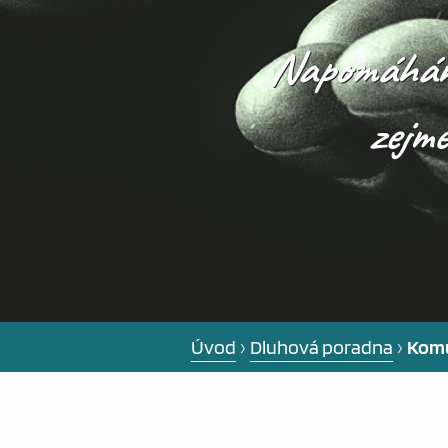
Napomáháme 
zejmé
Úvod
›
Dluhová poradna
›
Komu