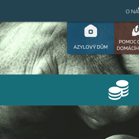
O NÁ
POMOC 
AZYLOVÝ DŮM
DOMÁCÍH