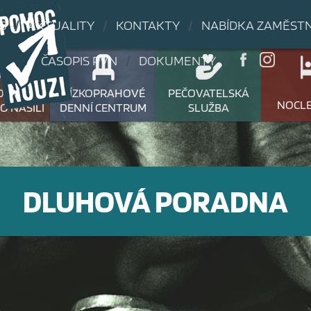
S
/
AKTUALITY
/
KONTAKTY
/
NABÍDKA ZAMĚST
ČASOPIS PVN
/
DOKUMENTY
/
OBĚTEM
NÍZKOPRAHOVÉ
PEČOVATELSKÁ
NOCL
O NÁSILÍ
DENNÍ CENTRUM
SLUŽBA
DLUHOVÁ PORADNA