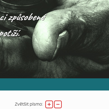
ci způsobené
otíží.
Zvětšit písmo: