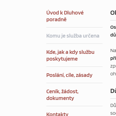
Ok
Úvod k Dluhové
poradně
Os
dů
Komu je služba určena
Na
Kde, jak a kdy službu
př
poskytujeme
zp
oh
Poslání, cíle, zásady
D
Ceník, žádost,
dokumenty
Dů
so
Kontakty