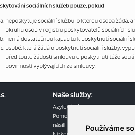
skytování sociálních služeb pouze, pokud
neposkytuje sociální službu, o kterou osoba žádá, a
okruhu osob v registru poskytovatelů sociálních slu
nemá dostatečnou kapacitu k poskytnutí sociální sl
osobě, která žádá o poskytnutí sociální služby, vyp
před touto žádostí smlouvu o poskytnutí téže sociá
povinností vyplývajících ze smlouvy.
s.
Naše služby:
Azylový dům
Pomoc obětem domácího
násilí
Používáme so
Nízkoprahové denní centrum