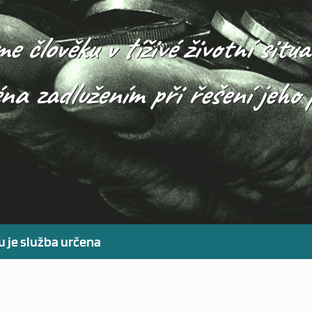
člověku v tíživé životní situa
na zadlužením při řešení jeho p
 je služba určena