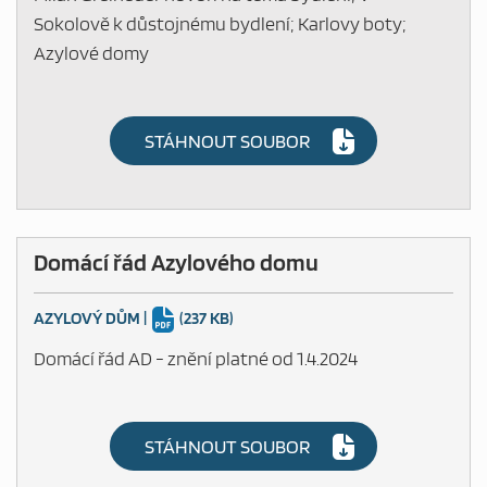
Sokolově k důstojnému bydlení; Karlovy boty;
Azylové domy
STÁHNOUT SOUBOR
MAPA WEBU
Domácí řád Azylového domu
AZYLOVÝ DŮM
|
(237 KB)
Domácí řád AD - znění platné od 1.4.2024
STÁHNOUT SOUBOR