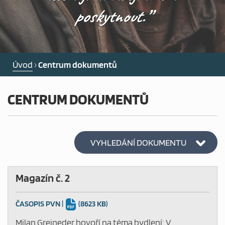
PEČOVATELSKÁ SLUŽBA
poskytnout.”
NOCLEHÁRNA
PRO OSOBY BEZ PŘÍSTŘEŠÍ
Úvod
›
Centrum dokumentů
DLUHOVÁ PORADNA
CENTRUM DOKUMENTŮ
POMOC NOUZI
VYHLEDÁNÍ DOKUMENTU
AKTUALITY
Magazín č. 2
NABÍDKA ZAMĚSTNÁNÍ
ČASOPIS PVN
|
(8623 KB)
Milan Greineder hovoří na téma bydlení; V
CHCI DAROVAT