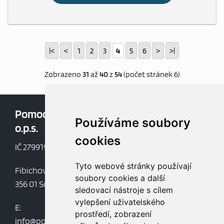
|<
<
1
2
3
4
5
6
>
>|
Zobrazeno
31
až
40
z
54
(počet stránek 6)
Pomoc v nouzi,
Oblíbené:
Používáme soubory
o.p.s.
Aktuality
cookies
Dokumenty
IČ 27991997
Mapa webu
Tyto webové stránky používají
Fibichova 852
soubory cookies a další
356 01 Sokolov
sledovací nástroje s cílem
vylepšení uživatelského
E:
prostředí, zobrazení
info@pomocvnouziops.cz